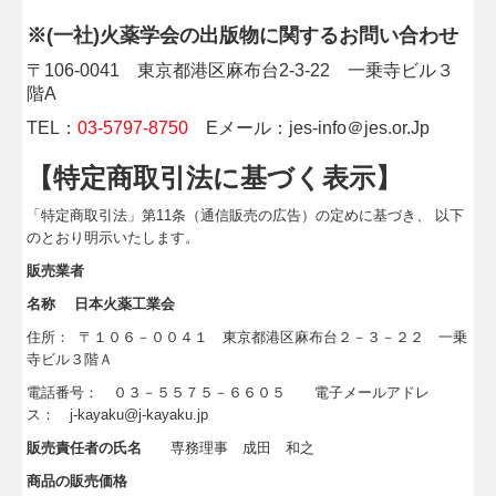
※
(
一社
)
火薬学会の出版物に関するお問い合わせ
〒
106-0041
東京都港区麻布台
2-3-22
一乗寺ビル３
階
A
TEL
：
03-5797-8750
E
メール：
jes-info
＠
jes.or.Jp
【特定商取引法に基づく表示】
「特定商取引法」第
11
条（通信販売の広告）の定めに基づき、 以下
のとおり明示いたします。
販売業者
名称 日本火薬工業会
住所：
〒１０６－００４１ 東京都港区麻布台２－３－２２ 一乗
寺ビル３階Ａ
電話番号： ０３－５５７５－６６０５ 電子メールアドレ
ス：
j-kayaku@j-kayaku.jp
販売責任者の氏名
専務理事 成田 和之
商品の販売価格