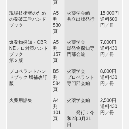
頁
現場技術者のため
A5
火薬学会編
15,000円
の発破工学ハンド
判
共立出版発行
送料600
ブック
530
円／冊
頁
爆発物探知・CBR
A5
火薬学会
7,000円
NEテロ対策ハンド
判
爆発物探知専
送料430
ブック
157
門部会編
円／冊
第２版
頁
プロペラントハン
B5
火薬学会
8,000円
ドブック 増補改訂
判
プロペラント
送料430
版
584
専門部会編
円／冊
頁
火薬用語集
A4
火薬学会編
2,500円
判
送料430
101
発行：令
円／冊
頁
和2年3月31
日