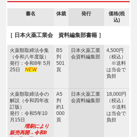
会員限定ページ
書名
体裁
発行
価格(税
込)
技術保安部会限定ページ
［ 日本火薬工業会 資料編集部書籍 ］
火薬類取締法令集
B5
日本火薬工業
4,500円
（令和八年度版）
判
会資料編集部
（税込）
発行：令和8年 5月
501
※送料
25日
NEW
頁
は当会で
負担
火薬類取締法令の
A5
日本火薬工業
18,000円
解説（令和四年改
判
会資料編集部
（税込）
訂版）
約1
※送料
発行：令和5年10
000
は当会で
月15日
頁
負担
増刷により
販売再開→令和8