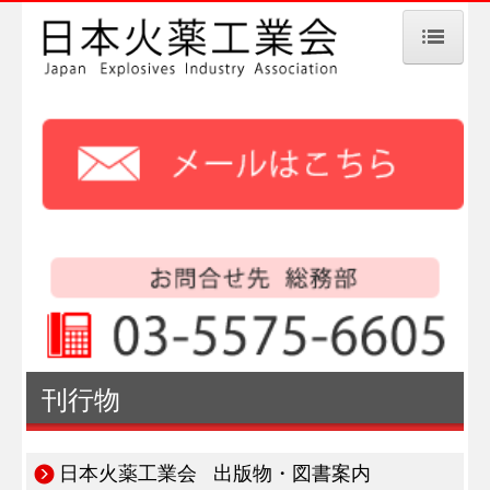
HOME
工業会のご紹介
火薬産業の概要
会員紹介
製品・事業紹介
刊行物
刊行物
ニュース
日本火薬工業会 出版物・図書案内
行事