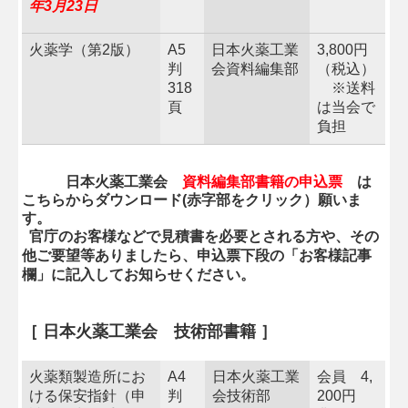
年3月23日
火薬学（第2版）
A5
日本火薬工業
3,800円
判
会資料編集部
（税込）
318
※送料
頁
は当会で
負担
日本火薬工業会
資料編集部書籍の申込票
は
こちらからダウンロード(赤字部をクリック）願いま
す。
官庁のお客様などで見積書を必要とされる方や、その
他ご要望等ありましたら、申込票下段の「お客様記事
欄」に記入してお知らせください。
［ 日本火薬工業会 技術部書籍 ］
火薬類製造所にお
A4
日本火薬工業
会員 4,
ける保安指針（申
判
会技術部
200円