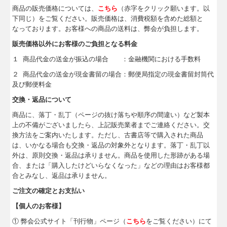
商品の販売価格については、
こちら
（赤字をクリック願います。以
下同じ）をご覧ください。販売価格は、消費税額を含めた総額と
なっております。お客様への商品の送料は、弊会が負担します。
販売価格以外にお客様のご負担となる料金
１
商品代金の送金が振込の場合 ：金融機関における手数料
２
商品代金の送金が現金書留の場合：郵便局指定の現金書留封筒代
及び郵便料金
交換・返品について
商品に、落丁・乱丁（ページの抜け落ちや順序の間違い）など製本
上の不備がございましたら、上記販売業者までご連絡ください。交
換方法をご案内いたします。ただし、古書店等で購入された商品
は、いかなる場合も交換・返品の対象外となります。落丁・乱丁以
外は、原則交換・返品は承りません。商品を使用した形跡がある場
合、または「購入したけどいらなくなった」などの理由はお客様都
合とみなし、返品は承りません。
ご注文の確定とお支払い
【個人のお客様】
① 弊会公式サイト「刊行物」ページ（
こちら
をご覧ください）にて