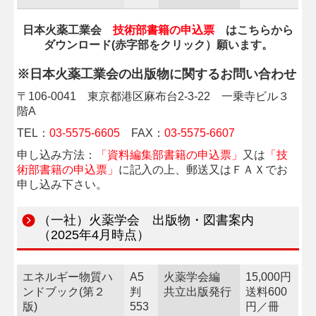
日本火薬工業会
技術部書籍の申込票
はこちらから
ダウンロード(赤字部をクリック）願います。
※日本火薬工業会の出版物に関するお問い合わせ
〒
106-0041
東京都港区麻布台
2-3-22
一乗寺ビル３
階
A
TEL
：
03-5575-6605
FAX
：
03-5575-6607
申し込み方法：
「資料編集部書籍の申込票」
又は
「技
術部書籍の申込票」
に記入の上、郵送又はＦＡＸでお
申し込み下さい。
（一社）火薬学会 出版物・図書案内
（2025年4月時点）
エネルギー物質ハ
A5
火薬学会編
15,000円
ンドブック(第２
判
共立出版発行
送料600
版)
553
円／冊