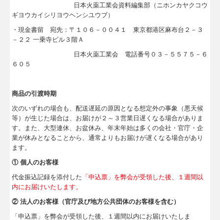
日本火薬工業会資料編集部（ニホンカヤクコウ
ギヨウカイシリヨウヘンシユウブ）
・現金書留 宛先：〒１０６－００４１ 東京都港区麻布台２－３
－２２ 一乗寺ビル３階Ａ
日本火薬工業会 電話番号０３－５５７５－６
６０５
商品の引渡時期
次のいずれの場合も、配送遅延の原因となる想定外の事象（悪天候
等）が生じた場合は、お届けが２～３営業日遅くなる場合がありま
す。また、大型連休、お盆休み、年末年始は多くの会社・官庁・企
業が休みとなることから、通常よりもお届けが遅くなる場合があり
ます。
① 個人のお客様
代金振込記録を添付した
「申込票」を弊会が受領した後、１週間以
内にお届けいたします。
② 法人のお客様（官庁及び地方公共団体のお客様を含む）
「申込票」を弊会が受領した後、１週間以内にお届けいたしま