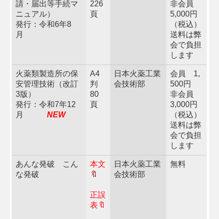
請・届出等手続マ
226
非会員
ニュアル）
頁
5,000円
発行：令和6年8
（税込）
月
送料は弊
会で負担
します
火薬類製造所の保
A4
日本火薬工業
会員 1,
安管理技術（改訂
判
会技術部
500円
3版）
80
非会員
発行：令和7年12
頁
3,000円
月
NEW
（税込）
送料は弊
会で負担
します
あんな発破 こん
本文
日本火薬工業
無料
な発破
🔖
会技術部
正誤
表
🔖