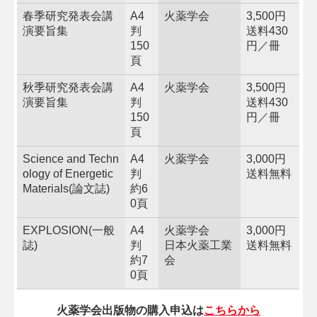
春季研究発表会講
A4
火薬学会
3,500円
演要旨集
判
送料430
150
円／冊
頁
秋季研究発表会講
A4
火薬学会
3,500円
演要旨集
判
送料430
150
円／冊
頁
Science and Techn
A4
火薬学会
3,000円
ology of Energetic
判
送料無料
Materials(論文誌)
約6
0頁
EXPLOSION(一般
A4
火薬学会
3,000円
誌)
判
日本火薬工業
送料無料
約7
会
0頁
火薬学会出版物の購入申込は
こちらから