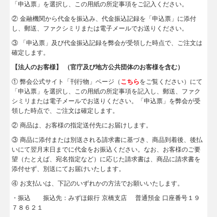
「申込票」を選択し、この用紙の所定事項をご記入ください。
② 金融機関から代金を振込み、代金振込記録を「申込票」に添付
し、郵送、ファクシミリまたは電子メールでお送りください。
③ 「申込票」及び代金振込記録を弊会が受領した時点で、ご注文は
確定します。
【法人のお客様】 （官庁及び地方公共団体のお客様を含む）
① 弊会公式サイト「刊行物」ページ（
こちら
をご覧ください）にて
「申込票」を選択し、この用紙の所定事項を記入し、郵送、ファク
シミリまたは電子メールでお送りください。「申込票」を弊会が受
領した時点で、ご注文は確定します。
② 商品は、お客様の指定送付先にお届けします。
③ 商品に添付または別送される請求書に基づき、商品到着後、後払
いにて翌月末日までに代金をお振込ください。なお、お客様のご要
望（たとえば、宛名指定など）に応じた請求書は、商品に請求書を
添付せず、別送にてお届けいたします。
④ お支払いは、下記のいずれかの方法でお願いいたします。
・振込 振込先：みずほ銀行 京橋支店 普通預金 口座番号１９
７８６２１